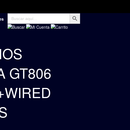
Botón de búsqueda
Buscar:
es
NOS
A GT806
G+WIRED
S