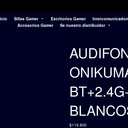
icio
Sillas Gamer
Escritorios Gamer
Intercomunicador
Accesorios Gamer
Se nuestro distribuidor
AUDIFO
ONIKUM
BT+2.4
BLANCO
$
119.800