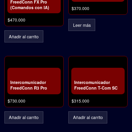
FreedConn FX Pro
(Comandos con IA)
$
370.000
$
470.000
Leer más
Añadir al carrito
Intercomunicador
Intercomunicador
FreedConn R3 Pro
FreedConn T-Com SC
$
730.000
$
315.000
Añadir al carrito
Añadir al carrito