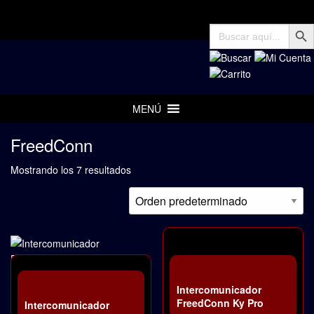
Botón de 
Buscar:
MENÚ
FreedConn
Mostrando los 7 resultados
Intercomunicador
FreedConn Ky Pro
Intercomunicador